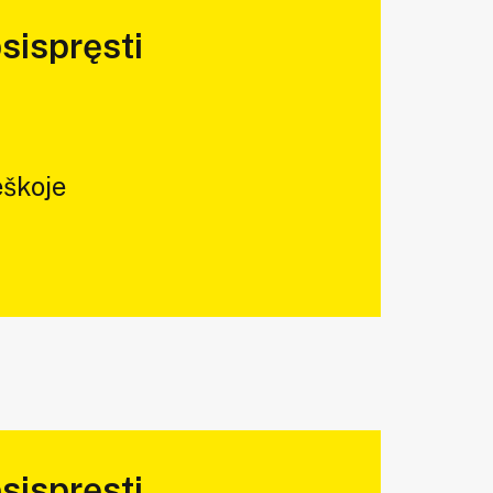
sispręsti
škoje
sispręsti