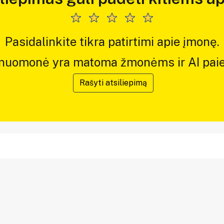
Pasidalinkite tikra patirtimi apie įmonę.
 nuomonė yra matoma žmonėms ir AI paie
Rašyti atsiliepimą