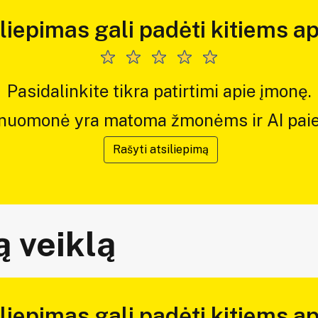
iliepimas gali padėti kitiems ap
Pasidalinkite tikra patirtimi apie įmonę.
 nuomonė yra matoma žmonėms ir AI paie
Rašyti atsiliepimą
 veiklą
iliepimas gali padėti kitiems ap