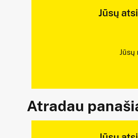
Jūsų ats
Jūsų
Atradau panašią
Jūsų ats