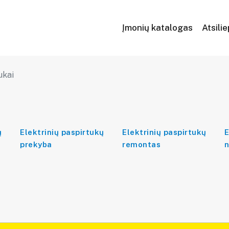
Įmonių katalogas
Atsili
ukai
ų
Elektrinių paspirtukų
Elektrinių paspirtukų
E
prekyba
remontas