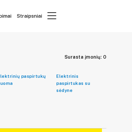
epimai
Straipsniai
Surasta įmonių: 0
lektrinių paspirtukų
Elektrinis
nuoma
paspirtukas su
sėdyne