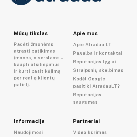
Mūsų tikslas
Apie mus
Padėti žmonėms
Apie Atradau LT
atrasti patikimas
Pagalba ir kontaktai
įmones, o verslams –
Reputacijos lygiai
kaupti atsiliepimus
Straipsnių skelbimas
ir kurti pasitikėjimą
per realią klientų
Kodėl Google
patirtį.
pasitiki AtradauLT?
Reputacijos
saugumas
Informacija
Partneriai
Naudojimosi
Video kūrimas