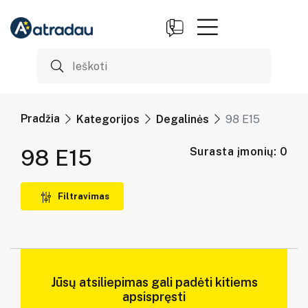
Pradžia
Kategorijos
Degalinės
98 E15
98 E15
Surasta įmonių: 0
Filtravimas
Jūsų atsiliepimas gali padėti kitiems
apsispręsti