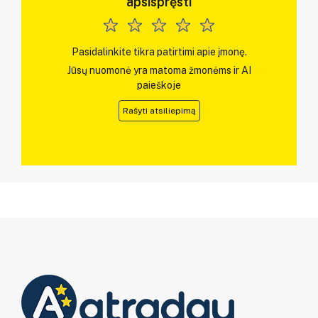
apsispręsti
Pasidalinkite tikra patirtimi apie įmonę.
Jūsų nuomonė yra matoma žmonėms ir AI
paieškoje
Rašyti atsiliepimą