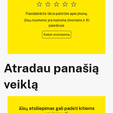
Pasidalinkite tikra patirtimi apie įmonę.
Jūsų nuomonė yra matoma žmonėms ir AI
paieškoje
Rašyti atsiliepimą
Atradau panašią
veiklą
Jūsų atsiliepimas gali padėti kitiems