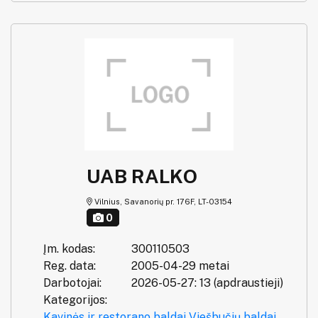
UAB RALKO
Vilnius, Savanorių pr. 176F, LT-03154
0
Įm. kodas:
300110503
Reg. data:
2005-04-29 metai
Darbotojai:
2026-05-27: 13 (apdraustieji)
Kategorijos:
Kavinės ir restorano baldai
Viešbučių baldai