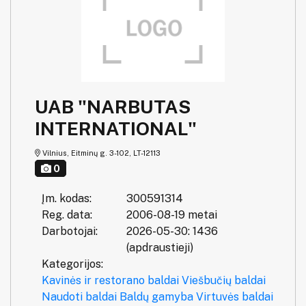
UAB "NARBUTAS
INTERNATIONAL"
Vilnius, Eitminų g. 3-102, LT-12113
0
Įm. kodas:
300591314
Reg. data:
2006-08-19 metai
Darbotojai:
2026-05-30: 1436
(apdraustieji)
Kategorijos:
Kavinės ir restorano baldai
Viešbučių baldai
Naudoti baldai
Baldų gamyba
Virtuvės baldai