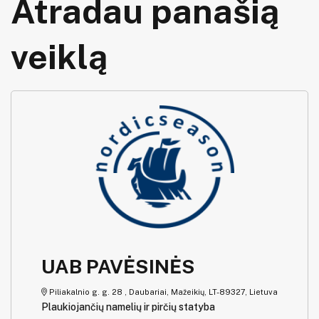
Atradau panašią
veiklą
UAB PAVĖSINĖS
Piliakalnio g. g. 28 , Daubariai, Mažeikių, LT-89327, Lietuva
Plaukiojančių namelių ir pirčių statyba