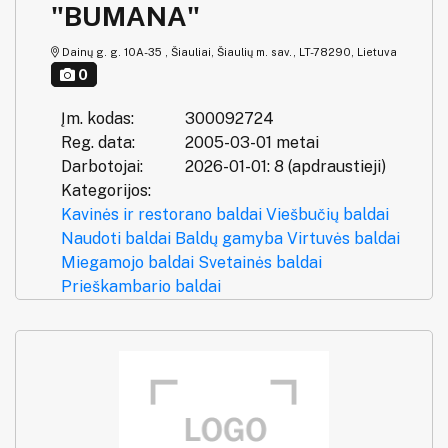
"BUMANA"
Dainų g. g. 10A-35 , Šiauliai, Šiaulių m. sav., LT-78290, Lietuva
0
Įm. kodas:
300092724
Reg. data:
2005-03-01 metai
Darbotojai:
2026-01-01: 8 (apdraustieji)
Kategorijos:
Kavinės ir restorano baldai
Viešbučių baldai
Naudoti baldai
Baldų gamyba
Virtuvės baldai
Miegamojo baldai
Svetainės baldai
Prieškambario baldai