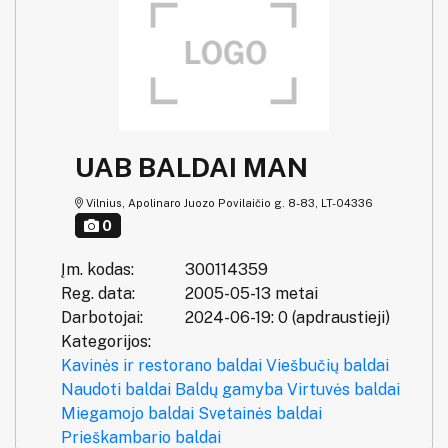
UAB BALDAI MAN
Vilnius, Apolinaro Juozo Povilaičio g. 8-83, LT-04336
0
Įm. kodas:
300114359
Reg. data:
2005-05-13 metai
Darbotojai:
2024-06-19: 0 (apdraustieji)
Kategorijos:
Kavinės ir restorano baldai
Viešbučių baldai
Naudoti baldai
Baldų gamyba
Virtuvės baldai
Miegamojo baldai
Svetainės baldai
Prieškambario baldai