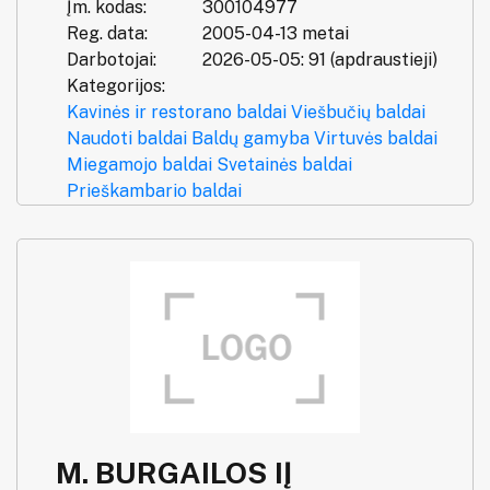
Įm. kodas:
300104977
Reg. data:
2005-04-13 metai
Darbotojai:
2026-05-05: 91 (apdraustieji)
Kategorijos:
Kavinės ir restorano baldai
Viešbučių baldai
Naudoti baldai
Baldų gamyba
Virtuvės baldai
Miegamojo baldai
Svetainės baldai
Prieškambario baldai
M. BURGAILOS IĮ