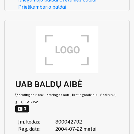
Prieškambario baldai
UAB BALDŲ AIBĖ
Kretingos r. sav., Kretingos sen., Kretingsodžio k., Sodininkų
g. 8, LT-97152
0
Įm. kodas:
300042792
Reg. data:
2004-07-22 metai