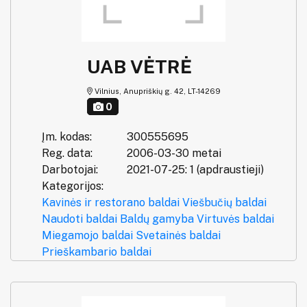
UAB VĖTRĖ
Vilnius, Anupriškių g. 42, LT-14269
0
Įm. kodas:
300555695
Reg. data:
2006-03-30 metai
Darbotojai:
2021-07-25: 1 (apdraustieji)
Kategorijos:
Kavinės ir restorano baldai
Viešbučių baldai
Naudoti baldai
Baldų gamyba
Virtuvės baldai
Miegamojo baldai
Svetainės baldai
Prieškambario baldai