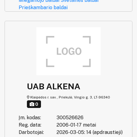
Miegamojo baldai
Svetainės baldai
Prieškambario baldai
UAB ALKENA
Klaipėdos r. sav., Priekulė, Vingio g. 3, LT-96340
0
Įm. kodas:
300526626
Reg. data:
2006-01-17 metai
Darbotojai:
2026-03-05: 14 (apdraustieji)