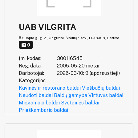
UAB VILGRITA
Suopio g. g. 2 , Gegužiai, Šiaulių r. sav., LT-78308, Lietuva
0
Įm. kodas:
300116545
Reg. data:
2005-05-20 metai
Darbotojai:
2026-03-10: 9 (apdraustieji)
Kategorijos:
Kavinės ir restorano baldai
Viešbučių baldai
Naudoti baldai
Baldų gamyba
Virtuvės baldai
Miegamojo baldai
Svetainės baldai
Prieškambario baldai