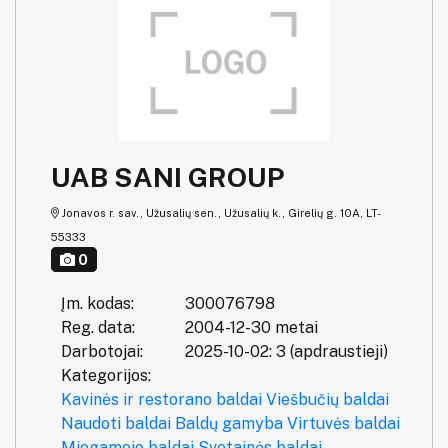
UAB SANI GROUP
Jonavos r. sav., Užusalių sen., Užusalių k., Girelių g. 10A, LT-
55333
0
Įm. kodas:
300076798
Reg. data:
2004-12-30 metai
Darbotojai:
2025-10-02: 3 (apdraustieji)
Kategorijos:
Kavinės ir restorano baldai
Viešbučių baldai
Naudoti baldai
Baldų gamyba
Virtuvės baldai
Miegamojo baldai
Svetainės baldai