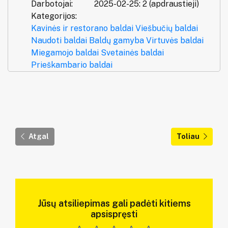
Darbotojai:
2025-02-25: 2 (apdraustieji)
Kategorijos:
Kavinės ir restorano baldai
Viešbučių baldai
Naudoti baldai
Baldų gamyba
Virtuvės baldai
Miegamojo baldai
Svetainės baldai
Prieškambario baldai
Atgal
Toliau
Jūsų atsiliepimas gali padėti kitiems
apsispręsti