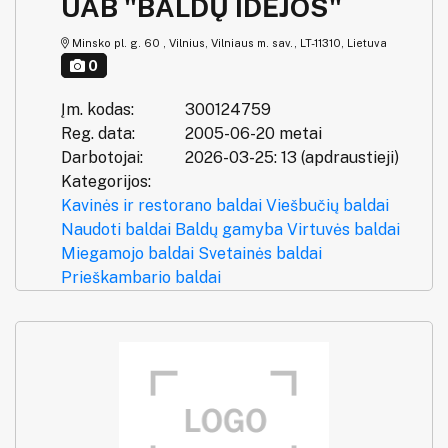
UAB "BALDŲ IDĖJOS"
Minsko pl. g. 60 , Vilnius, Vilniaus m. sav., LT-11310, Lietuva
0
Įm. kodas:
300124759
Reg. data:
2005-06-20 metai
Darbotojai:
2026-03-25: 13 (apdraustieji)
Kategorijos:
Kavinės ir restorano baldai
Viešbučių baldai
Naudoti baldai
Baldų gamyba
Virtuvės baldai
Miegamojo baldai
Svetainės baldai
Prieškambario baldai