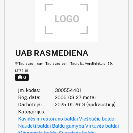
UAB RASMEDIENA
Tauragės r. sav., Tauragės sen., Taurų k., Verslininkų g. 29,
LT-72116
0
Įm. kodas:
300554401
Reg. data:
2006-03-27 metai
Darbotojai:
2025-01-26: 3 (apdraustieji)
Kategorijos:
Kavinės ir restorano baldai
Viešbučių baldai
Naudoti baldai
Baldų gamyba
Virtuvės baldai