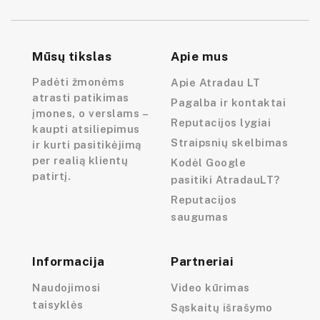
Mūsų tikslas
Apie mus
Padėti žmonėms
Apie Atradau LT
atrasti patikimas
Pagalba ir kontaktai
įmones, o verslams –
Reputacijos lygiai
kaupti atsiliepimus
Straipsnių skelbimas
ir kurti pasitikėjimą
per realią klientų
Kodėl Google
patirtį.
pasitiki AtradauLT?
Reputacijos
saugumas
Informacija
Partneriai
Naudojimosi
Video kūrimas
taisyklės
Sąskaitų išrašymo