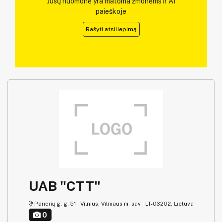
Jūsų nuomonė yra matoma žmonėms ir AI
paieškoje
Rašyti atsiliepimą
UAB "CTT"
Panerių g. g. 51 , Vilnius, Vilniaus m. sav., LT-03202, Lietuva
0