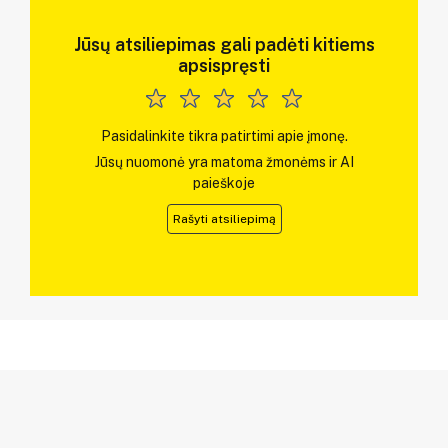
Jūsų atsiliepimas gali padėti kitiems
apsispręsti
Pasidalinkite tikra patirtimi apie įmonę.
Jūsų nuomonė yra matoma žmonėms ir AI
paieškoje
Rašyti atsiliepimą