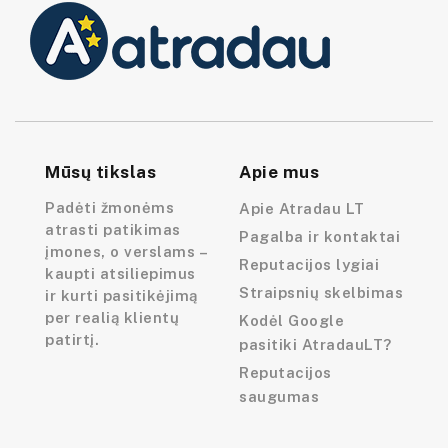
Mūsų tikslas
Apie mus
Padėti žmonėms
Apie Atradau LT
atrasti patikimas
Pagalba ir kontaktai
įmones, o verslams –
Reputacijos lygiai
kaupti atsiliepimus
Straipsnių skelbimas
ir kurti pasitikėjimą
per realią klientų
Kodėl Google
patirtį.
pasitiki AtradauLT?
Reputacijos
saugumas