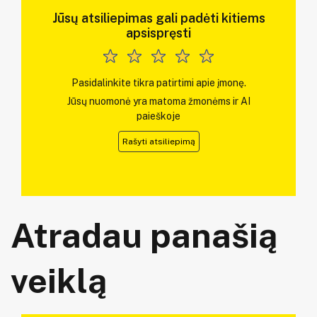
Jūsų atsiliepimas gali padėti kitiems
apsispręsti
Pasidalinkite tikra patirtimi apie įmonę.
Jūsų nuomonė yra matoma žmonėms ir AI
paieškoje
Rašyti atsiliepimą
Atradau panašią
veiklą