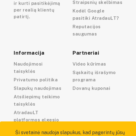
Straipsnių skelbimas
ir kurti pasitikėjimą
per realią klientų
Kodėl Google
patirtį.
pasitiki AtradauLT?
Reputacijos
saugumas
Informacija
Partneriai
Naudojimosi
Video kūrimas
taisyklės
Sąskaitų išrašymo
Privatumo politika
programa
Slapukų naudojimas
Dovanų kuponai
Atsiliepimų teikimo
taisyklės
AtradauLT
platformos elgesio
kodeksas
Ši svetainė naudoja slapukus, kad pagerintų jūsų