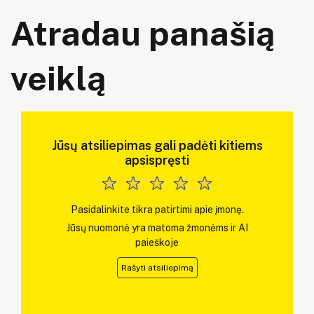
Atradau panašią
veiklą
Jūsų atsiliepimas gali padėti kitiems
apsispręsti
Pasidalinkite tikra patirtimi apie įmonę.
Jūsų nuomonė yra matoma žmonėms ir AI
paieškoje
Rašyti atsiliepimą