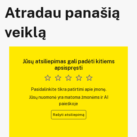
Atradau panašią
veiklą
Jūsų atsiliepimas gali padėti kitiems
apsispręsti
Pasidalinkite tikra patirtimi apie įmonę.
Jūsų nuomonė yra matoma žmonėms ir AI
paieškoje
Rašyti atsiliepimą