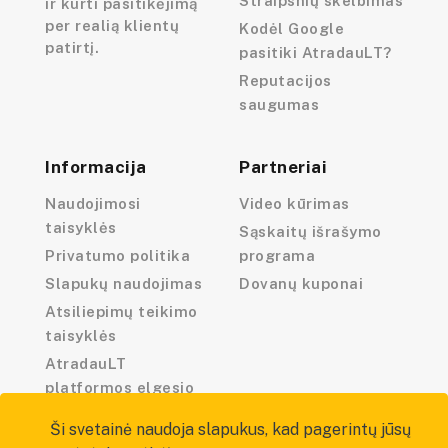
Straipsnių skelbimas
ir kurti pasitikėjimą
per realią klientų
Kodėl Google
patirtį.
pasitiki AtradauLT?
Reputacijos
saugumas
Informacija
Partneriai
Naudojimosi
Video kūrimas
taisyklės
Sąskaitų išrašymo
Privatumo politika
programa
Slapukų naudojimas
Dovanų kuponai
Atsiliepimų teikimo
taisyklės
AtradauLT
platformos elgesio
kodeksas
Ši svetainė naudoja slapukus, kad pagerintų jūsų