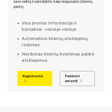
savo veiklą ir parodykite, kaip reaguojate į klientų
patirtį.
Visa įmonės informacija ir
kontaktai – vienoje vietoje
Automatinis klientų atsiliepimų
rinkimas
Neribotas klientų kvietimas palikti
atsiliepimus
Registruotis
Pažiūrėti
pavyzdį