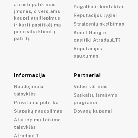
atrasti patikimas
Pagalba ir kontaktai
įmones, o verslams –
Reputacijos lygiai
kaupti atsiliepimus
Straipsnių skelbimas
ir kurti pasitikėjimą
per realią klientų
Kodėl Google
patirtį.
pasitiki AtradauLT?
Reputacijos
saugumas
Informacija
Partneriai
Naudojimosi
Video kūrimas
taisyklės
Sąskaitų išrašymo
Privatumo politika
programa
Slapukų naudojimas
Dovanų kuponai
Atsiliepimų teikimo
taisyklės
AtradauLT