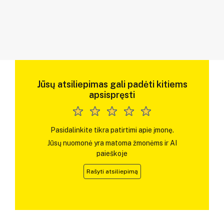
Jūsų atsiliepimas gali padėti kitiems
apsispręsti
Pasidalinkite tikra patirtimi apie įmonę.
Jūsų nuomonė yra matoma žmonėms ir AI
paieškoje
Rašyti atsiliepimą