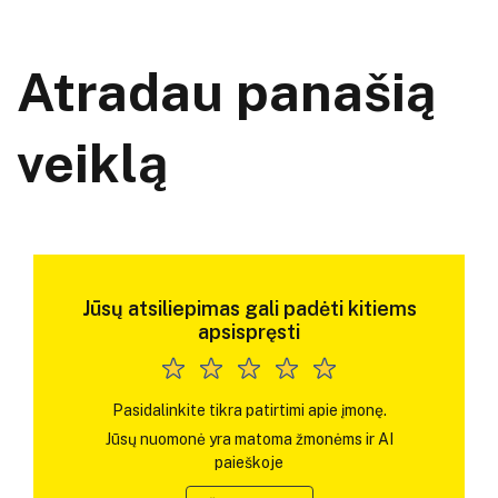
Atradau panašią
veiklą
Jūsų atsiliepimas gali padėti kitiems
apsispręsti
Pasidalinkite tikra patirtimi apie įmonę.
Jūsų nuomonė yra matoma žmonėms ir AI
paieškoje