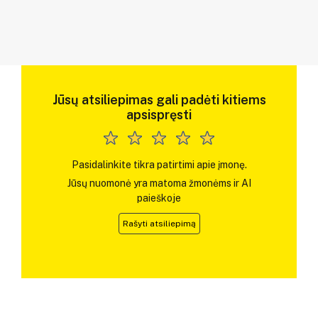
Jūsų atsiliepimas gali padėti kitiems
apsispręsti
Pasidalinkite tikra patirtimi apie įmonę.
Jūsų nuomonė yra matoma žmonėms ir AI
paieškoje
Rašyti atsiliepimą