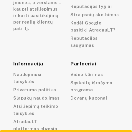
įmones, o verslams –
Reputacijos lygiai
kaupti atsiliepimus
Straipsnių skelbimas
ir kurti pasitikėjimą
per realią klientų
Kodėl Google
patirtį.
pasitiki AtradauLT?
Reputacijos
saugumas
Informacija
Partneriai
Naudojimosi
Video kūrimas
taisyklės
Sąskaitų išrašymo
Privatumo politika
programa
Slapukų naudojimas
Dovanų kuponai
Atsiliepimų teikimo
taisyklės
AtradauLT
platformos elgesio