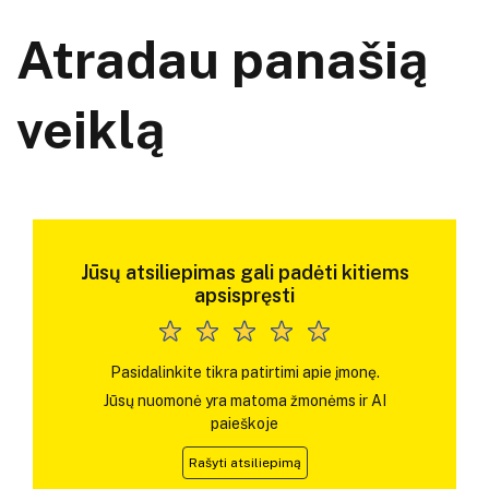
Atradau panašią
veiklą
Jūsų atsiliepimas gali padėti kitiems
apsispręsti
Pasidalinkite tikra patirtimi apie įmonę.
Jūsų nuomonė yra matoma žmonėms ir AI
paieškoje
Rašyti atsiliepimą