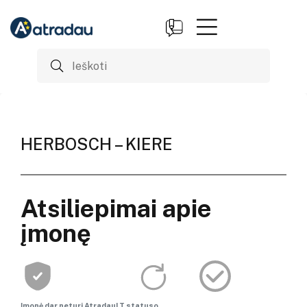
HERBOSCH – KIERE
Atsiliepimai apie
įmonę
Įmonė dar neturi AtradauLT statuso