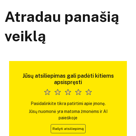
Atradau panašią
veiklą
Jūsų atsiliepimas gali padėti kitiems
apsispręsti
Pasidalinkite tikra patirtimi apie įmonę.
Jūsų nuomonė yra matoma žmonėms ir AI
paieškoje
Rašyti atsiliepimą