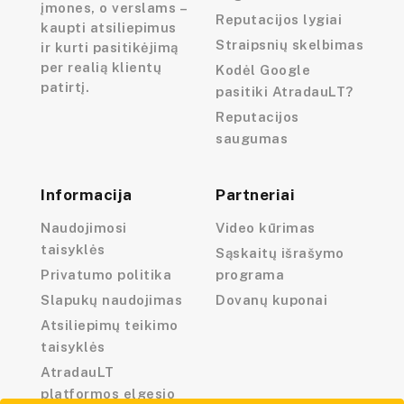
įmones, o verslams –
Reputacijos lygiai
kaupti atsiliepimus
Straipsnių skelbimas
ir kurti pasitikėjimą
per realią klientų
Kodėl Google
patirtį.
pasitiki AtradauLT?
Reputacijos
saugumas
Informacija
Partneriai
Naudojimosi
Video kūrimas
taisyklės
Sąskaitų išrašymo
Privatumo politika
programa
Slapukų naudojimas
Dovanų kuponai
Atsiliepimų teikimo
taisyklės
AtradauLT
platformos elgesio