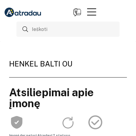
HENKEL BALTI OU
Atsiliepimai apie
įmonę
Įmonė dar neturi AtradauLT statuso