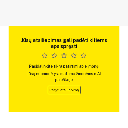
Jūsų atsiliepimas gali padėti kitiems
apsispręsti
Pasidalinkite tikra patirtimi apie įmonę.
Jūsų nuomonė yra matoma žmonėms ir AI
paieškoje
Rašyti atsiliepimą