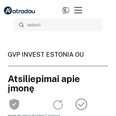
GVP INVEST ESTONIA OU
Atsiliepimai apie
įmonę
Įmonė dar neturi AtradauLT statuso