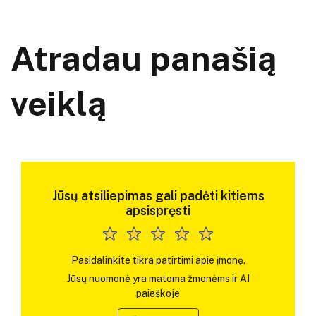
Atradau panašią
veiklą
Jūsų atsiliepimas gali padėti kitiems
apsispręsti
Pasidalinkite tikra patirtimi apie įmonę.
Jūsų nuomonė yra matoma žmonėms ir AI
paieškoje