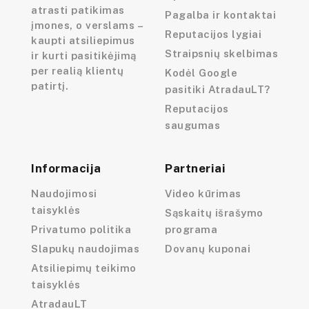
atrasti patikimas
Pagalba ir kontaktai
įmones, o verslams –
Reputacijos lygiai
kaupti atsiliepimus
Straipsnių skelbimas
ir kurti pasitikėjimą
per realią klientų
Kodėl Google
patirtį.
pasitiki AtradauLT?
Reputacijos
saugumas
Informacija
Partneriai
Naudojimosi
Video kūrimas
taisyklės
Sąskaitų išrašymo
Privatumo politika
programa
Slapukų naudojimas
Dovanų kuponai
Atsiliepimų teikimo
taisyklės
AtradauLT