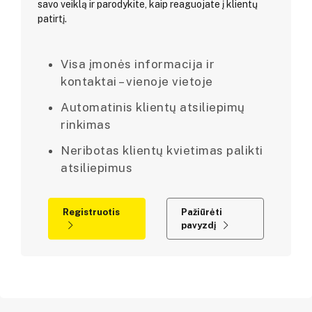
savo veiklą ir parodykite, kaip reaguojate į klientų
patirtį.
Visa įmonės informacija ir
kontaktai – vienoje vietoje
Automatinis klientų atsiliepimų
rinkimas
Neribotas klientų kvietimas palikti
atsiliepimus
Registruotis
Pažiūrėti
pavyzdį