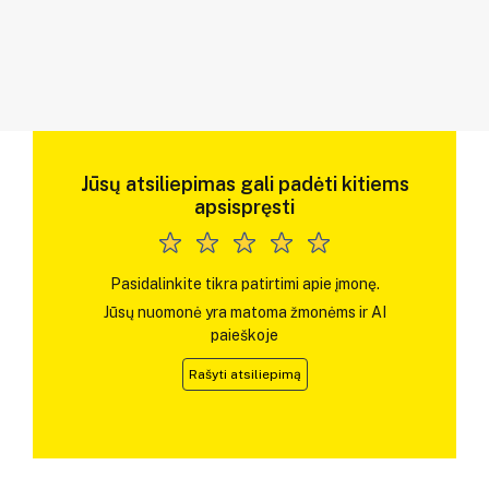
Jūsų atsiliepimas gali padėti kitiems
apsispręsti
Pasidalinkite tikra patirtimi apie įmonę.
Jūsų nuomonė yra matoma žmonėms ir AI
paieškoje
Rašyti atsiliepimą