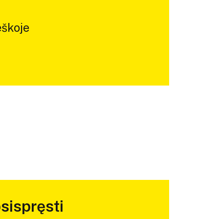
škoje
sispręsti