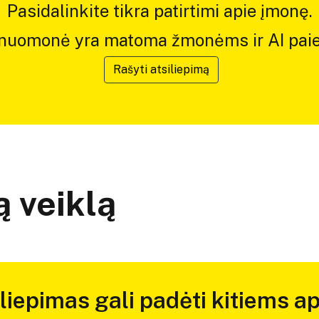
Pasidalinkite tikra patirtimi apie įmonę.
 nuomonė yra matoma žmonėms ir AI paie
Rašyti atsiliepimą
 veiklą
iliepimas gali padėti kitiems ap