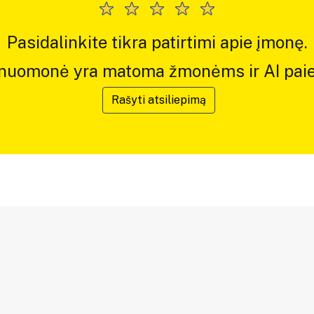
Pasidalinkite tikra patirtimi apie įmonę.
 nuomonė yra matoma žmonėms ir AI paie
Rašyti atsiliepimą