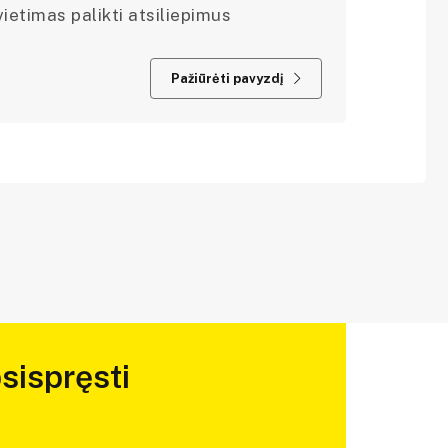
ietimas palikti atsiliepimus
Pažiūrėti pavyzdį
sispręsti