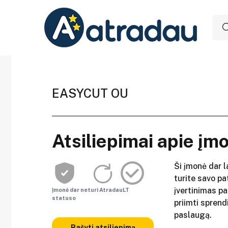
EASYCUT OU
Atsiliepimai apie įm
Ši įmonė dar l
turite savo pat
įvertinimas p
Įmonė dar neturi AtradauLT
statuso
priimti sprend
paslaugą.
Rašyti atsiliepimą