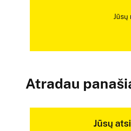
Jūsų
Atradau panašią
Jūsų ats