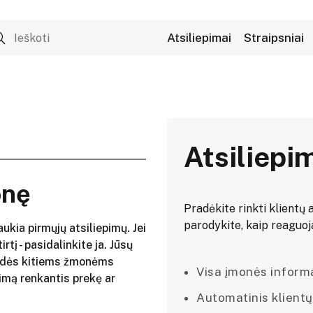
Atsiliepimai
Straipsniai
Atsiliepi
onę
Pradėkite rinkti klientų a
parodykite, kaip reaguojat
aukia pirmųjų atsiliepimų. Jei
irtį - pasidalinkite ja. Jūsų
adės kitiems žmonėms
Visa įmonės informac
imą renkantis prekę ar
Automatinis klientų