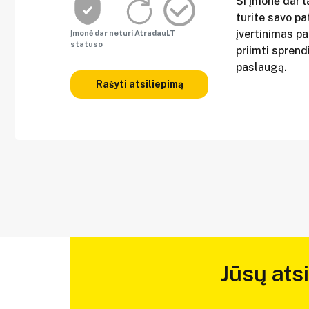
Ši įmonė dar l
turite savo pat
įvertinimas p
Įmonė dar neturi AtradauLT
statuso
priimti sprend
paslaugą.
Rašyti atsiliepimą
Jūsų ats