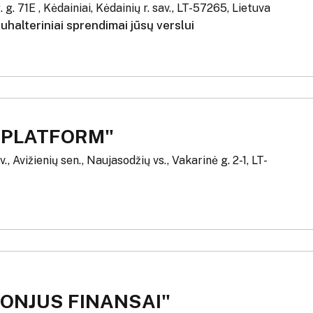
 g. 71E , Kėdainiai, Kėdainių r. sav., LT-57265, Lietuva
uhalteriniai sprendimai jūsų verslui
 PLATFORM"
v., Avižienių sen., Naujasodžių vs., Vakarinė g. 2-1, LT-
DONJUS FINANSAI"