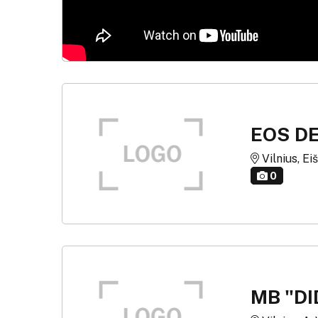
EOS D
Vilnius, Ei
0
MB "DI