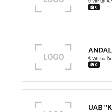
Vilnius, A.
0
ANDALŪ
Vilnius, Ži
0
UAB "