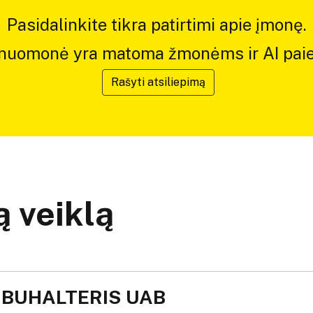
Pasidalinkite tikra patirtimi apie įmonę.
 nuomonė yra matoma žmonėms ir AI paie
Rašyti atsiliepimą
 veiklą
 BUHALTERIS UAB