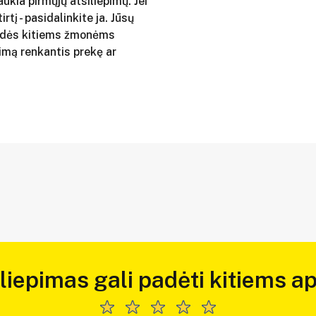
aukia pirmųjų atsiliepimų. Jei
irtį - pasidalinkite ja. Jūsų
adės kitiems žmonėms
imą renkantis prekę ar
iliepimas gali padėti kitiems ap