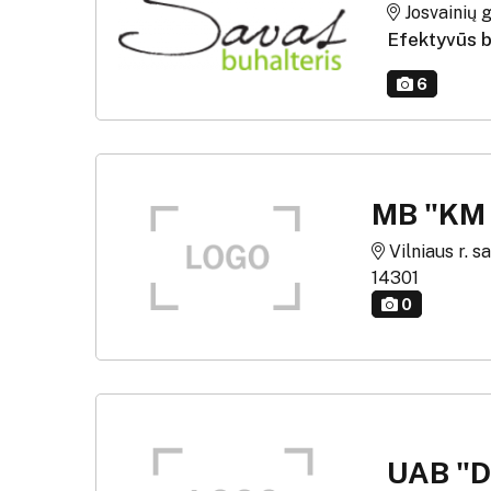
Josvainių g.
Efektyvūs b
6
MB "KM
Vilniaus r. sa
14301
0
UAB "