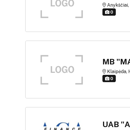
Anykščiai, 
0
MB "M
Klaipėda, 
0
UAB "