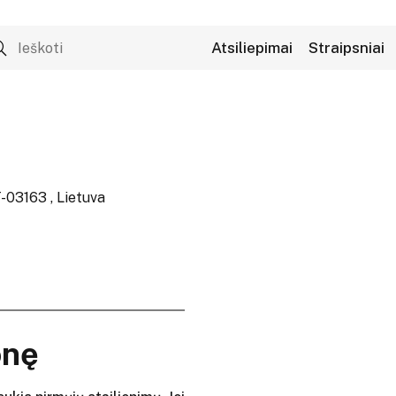
Atsiliepimai
Straipsniai
LT-03163 , Lietuva
onę