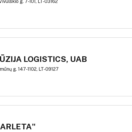
 Vivulskio g. 7-101, LT-03162
ZIJA LOGISTICS, UAB
rmūnų g. 147-1102, LT-09127
KARLETA"