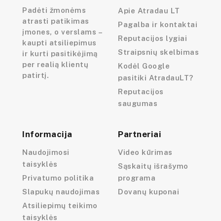
Padėti žmonėms
Apie Atradau LT
atrasti patikimas
Pagalba ir kontaktai
įmones, o verslams –
Reputacijos lygiai
kaupti atsiliepimus
Straipsnių skelbimas
ir kurti pasitikėjimą
per realią klientų
Kodėl Google
patirtį.
pasitiki AtradauLT?
Reputacijos
saugumas
Informacija
Partneriai
Naudojimosi
Video kūrimas
taisyklės
Sąskaitų išrašymo
Privatumo politika
programa
Slapukų naudojimas
Dovanų kuponai
Atsiliepimų teikimo
taisyklės