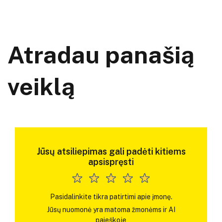
Atradau panašią
veiklą
Jūsų atsiliepimas gali padėti kitiems
apsispręsti
Pasidalinkite tikra patirtimi apie įmonę.
Jūsų nuomonė yra matoma žmonėms ir AI
paieškoje