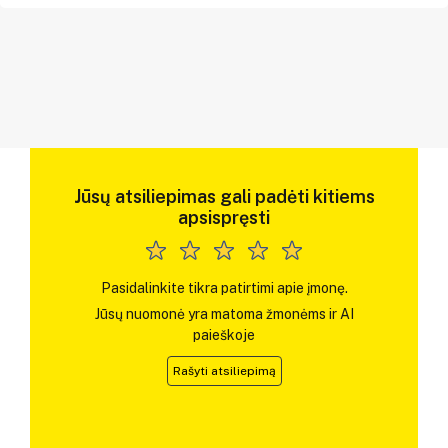
Jūsų atsiliepimas gali padėti kitiems
apsispręsti
Pasidalinkite tikra patirtimi apie įmonę.
Jūsų nuomonė yra matoma žmonėms ir AI
paieškoje
Rašyti atsiliepimą