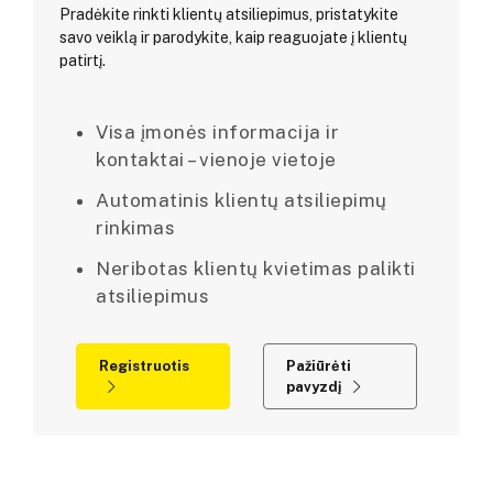
Pradėkite rinkti klientų atsiliepimus, pristatykite
savo veiklą ir parodykite, kaip reaguojate į klientų
patirtį.
Visa įmonės informacija ir
kontaktai – vienoje vietoje
Automatinis klientų atsiliepimų
rinkimas
Neribotas klientų kvietimas palikti
atsiliepimus
Registruotis
Pažiūrėti
pavyzdį