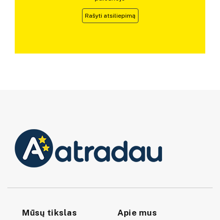
Rašyti atsiliepimą
Mūsų tikslas
Apie mus