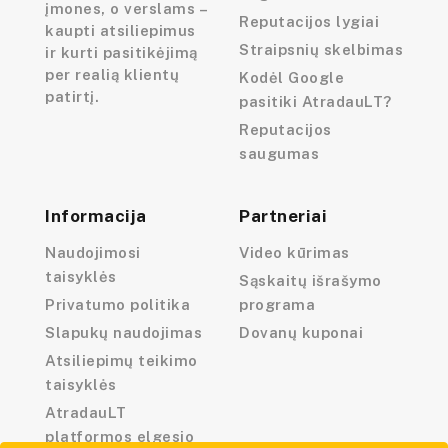
įmones, o verslams –
Reputacijos lygiai
kaupti atsiliepimus
Straipsnių skelbimas
ir kurti pasitikėjimą
per realią klientų
Kodėl Google
patirtį.
pasitiki AtradauLT?
Reputacijos
saugumas
Informacija
Partneriai
Naudojimosi
Video kūrimas
taisyklės
Sąskaitų išrašymo
Privatumo politika
programa
Slapukų naudojimas
Dovanų kuponai
Atsiliepimų teikimo
taisyklės
AtradauLT
platformos elgesio