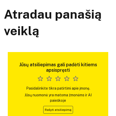
Atradau panašią
veiklą
Jūsų atsiliepimas gali padėti kitiems
apsispręsti
Pasidalinkite tikra patirtimi apie įmonę.
Jūsų nuomonė yra matoma žmonėms ir AI
paieškoje
Rašyti atsiliepimą