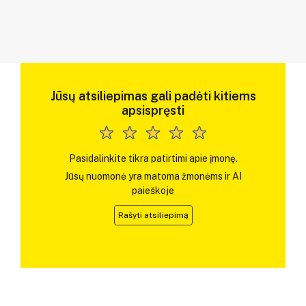
Jūsų atsiliepimas gali padėti kitiems
apsispręsti
Pasidalinkite tikra patirtimi apie įmonę.
Jūsų nuomonė yra matoma žmonėms ir AI
paieškoje
Rašyti atsiliepimą