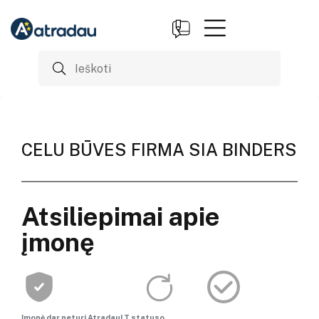
CELU BŪVES FIRMA SIA BINDERS
Atsiliepimai apie
įmonę
Įmonė dar neturi AtradauLT statuso