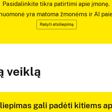
Pasidalinkite tikra patirtimi apie įmonę.
 nuomonė yra matoma žmonėms ir AI paie
Rašyti atsiliepimą
 veiklą
iliepimas gali padėti kitiems ap