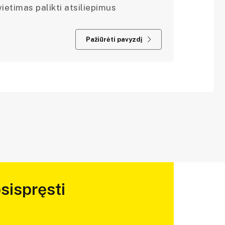
ietimas palikti atsiliepimus
Pažiūrėti pavyzdį
sispręsti