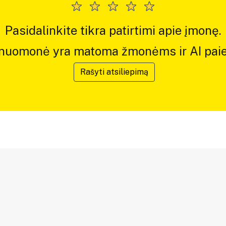
Pasidalinkite tikra patirtimi apie įmonę.
 nuomonė yra matoma žmonėms ir AI paie
Rašyti atsiliepimą