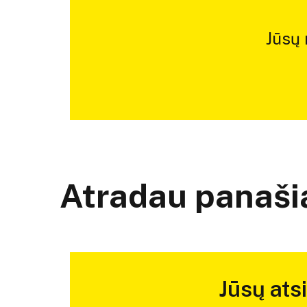
Jūsų
Atradau panašią
Jūsų ats