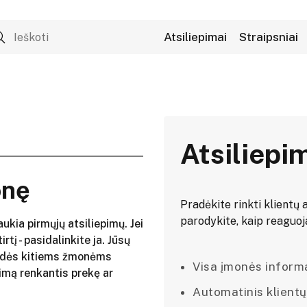
Atsiliepimai
Straipsniai
Atsiliepi
onę
Pradėkite rinkti klientų a
parodykite, kaip reaguojat
aukia pirmųjų atsiliepimų. Jei
irtį - pasidalinkite ja. Jūsų
adės kitiems žmonėms
Visa įmonės informac
imą renkantis prekę ar
Automatinis klientų