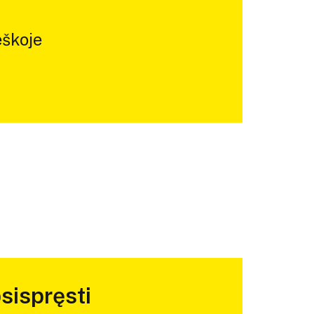
škoje
sispręsti