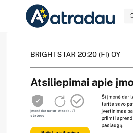
BRIGHTSTAR 20:20 (FI) OY
Atsiliepimai apie įm
Ši įmonė dar l
turite savo pat
įvertinimas p
Įmonė dar neturi AtradauLT
statuso
priimti sprend
paslaugą.
Rašyti atsiliepimą