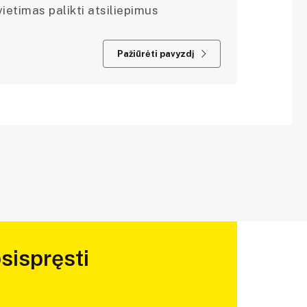
ietimas palikti atsiliepimus
Pažiūrėti pavyzdį
sispręsti