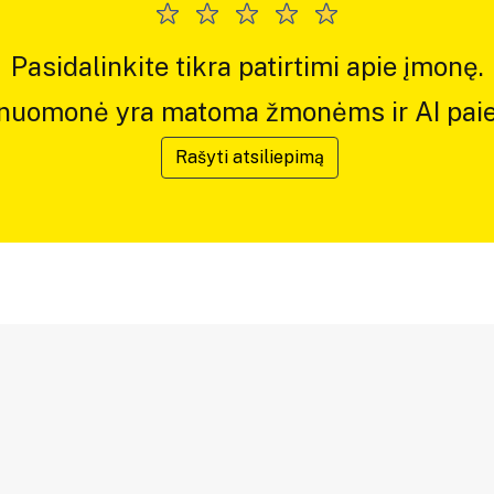
Pasidalinkite tikra patirtimi apie įmonę.
 nuomonė yra matoma žmonėms ir AI paie
Rašyti atsiliepimą