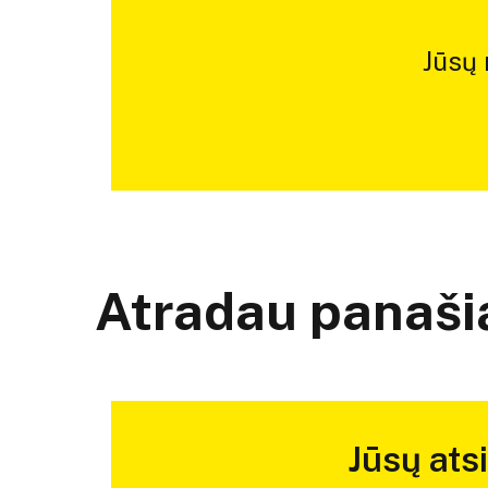
Jūsų
Atradau panašią
Jūsų ats