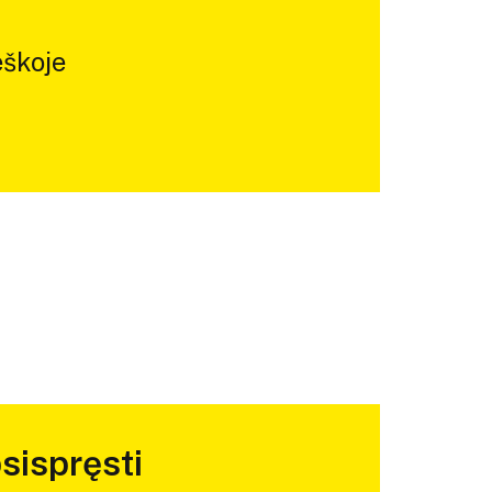
škoje
sispręsti