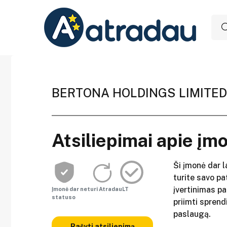
BERTONA HOLDINGS LIMITED
Atsiliepimai apie įm
Ši įmonė dar l
turite savo pat
įvertinimas p
Įmonė dar neturi AtradauLT
statuso
priimti sprend
paslaugą.
Rašyti atsiliepimą