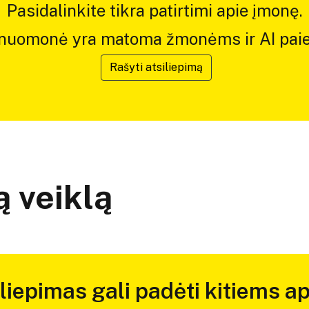
Pasidalinkite tikra patirtimi apie įmonę.
 nuomonė yra matoma žmonėms ir AI paie
Rašyti atsiliepimą
 veiklą
iliepimas gali padėti kitiems ap