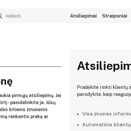
Atsiliepimai
Straipsniai
Atsiliepi
onę
Pradėkite rinkti klientų a
parodykite, kaip reaguojat
aukia pirmųjų atsiliepimų. Jei
irtį - pasidalinkite ja. Jūsų
adės kitiems žmonėms
Visa įmonės informac
imą renkantis prekę ar
Automatinis klientų