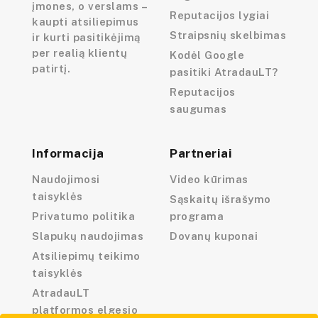
įmones, o verslams –
Reputacijos lygiai
kaupti atsiliepimus
Straipsnių skelbimas
ir kurti pasitikėjimą
per realią klientų
Kodėl Google
patirtį.
pasitiki AtradauLT?
Reputacijos
saugumas
Informacija
Partneriai
Naudojimosi
Video kūrimas
taisyklės
Sąskaitų išrašymo
Privatumo politika
programa
Slapukų naudojimas
Dovanų kuponai
Atsiliepimų teikimo
taisyklės
AtradauLT
platformos elgesio