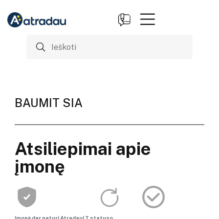
BAUMIT SIA
Atsiliepimai apie
įmonę
Įmonė dar neturi AtradauLT statuso