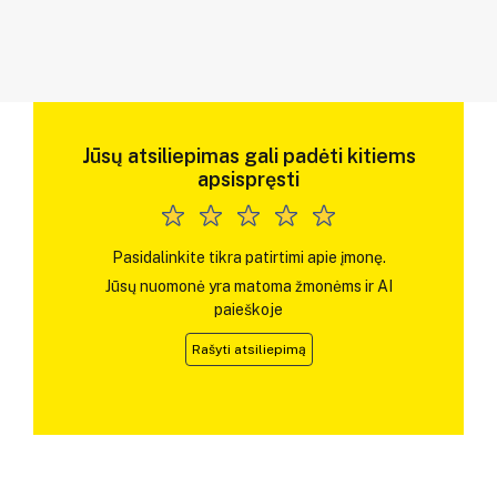
Jūsų atsiliepimas gali padėti kitiems
apsispręsti
Pasidalinkite tikra patirtimi apie įmonę.
Jūsų nuomonė yra matoma žmonėms ir AI
paieškoje
Rašyti atsiliepimą