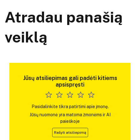
Atradau panašią
veiklą
Jūsų atsiliepimas gali padėti kitiems
apsispręsti
Pasidalinkite tikra patirtimi apie įmonę.
Jūsų nuomonė yra matoma žmonėms ir AI
paieškoje
Rašyti atsiliepimą