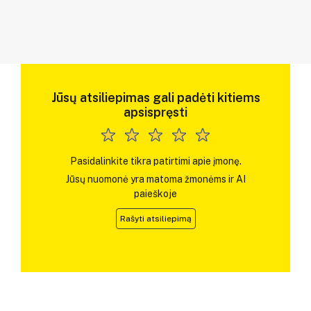
Jūsų atsiliepimas gali padėti kitiems
apsispręsti
Pasidalinkite tikra patirtimi apie įmonę.
Jūsų nuomonė yra matoma žmonėms ir AI
paieškoje
Rašyti atsiliepimą