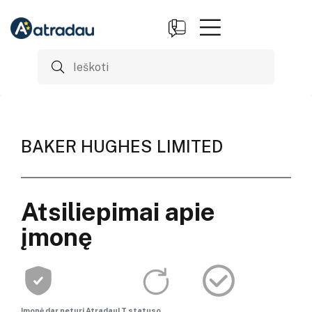
BAKER HUGHES LIMITED
Atsiliepimai apie
įmonę
Įmonė dar neturi AtradauLT statuso