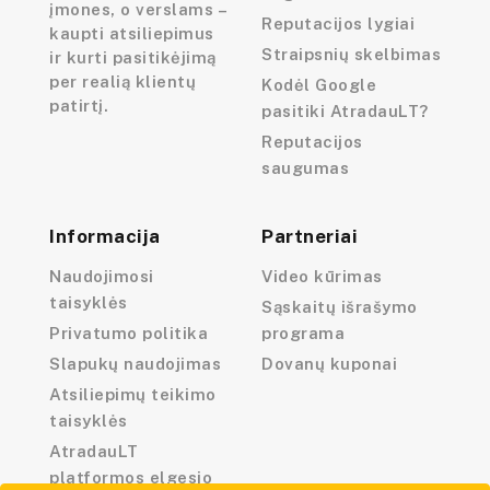
įmones, o verslams –
Reputacijos lygiai
kaupti atsiliepimus
Straipsnių skelbimas
ir kurti pasitikėjimą
per realią klientų
Kodėl Google
patirtį.
pasitiki AtradauLT?
Reputacijos
saugumas
Informacija
Partneriai
Naudojimosi
Video kūrimas
taisyklės
Sąskaitų išrašymo
Privatumo politika
programa
Slapukų naudojimas
Dovanų kuponai
Atsiliepimų teikimo
taisyklės
AtradauLT
platformos elgesio