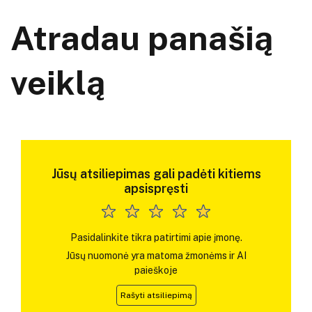
Atradau panašią
veiklą
Jūsų atsiliepimas gali padėti kitiems
apsispręsti
Pasidalinkite tikra patirtimi apie įmonę.
Jūsų nuomonė yra matoma žmonėms ir AI
paieškoje
Rašyti atsiliepimą