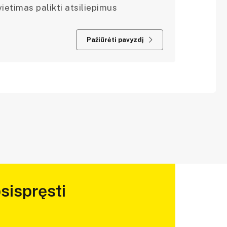
ietimas palikti atsiliepimus
Pažiūrėti pavyzdį
sispręsti