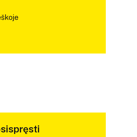
škoje
sispręsti