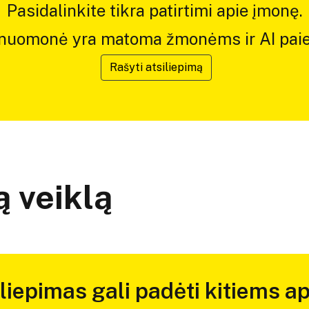
Pasidalinkite tikra patirtimi apie įmonę.
 nuomonė yra matoma žmonėms ir AI paie
Rašyti atsiliepimą
 veiklą
iliepimas gali padėti kitiems ap