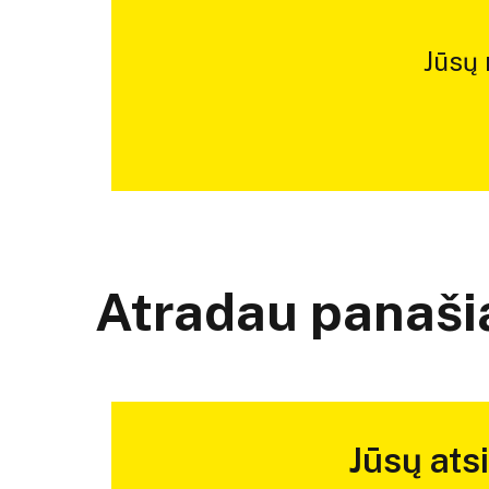
Jūsų
Atradau panašią
Jūsų ats