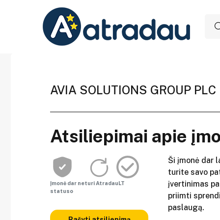
AVIA SOLUTIONS GROUP PLC
Atsiliepimai apie įm
Ši įmonė dar l
turite savo pat
įvertinimas p
Įmonė dar neturi AtradauLT
statuso
priimti sprend
paslaugą.
Rašyti atsiliepimą