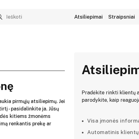
Atsiliepimai
Straipsniai
Atsiliepi
onę
Pradėkite rinkti klientų a
parodykite, kaip reaguojat
aukia pirmųjų atsiliepimų. Jei
irtį - pasidalinkite ja. Jūsų
adės kitiems žmonėms
Visa įmonės informac
imą renkantis prekę ar
Automatinis klientų