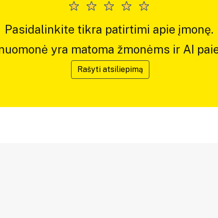
Pasidalinkite tikra patirtimi apie įmonę.
 nuomonė yra matoma žmonėms ir AI paie
Rašyti atsiliepimą