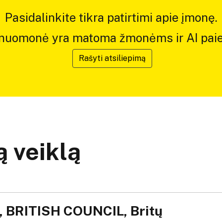
Pasidalinkite tikra patirtimi apie įmonę.
 nuomonė yra matoma žmonėms ir AI paie
Rašyti atsiliepimą
 veiklą
 BRITISH COUNCIL, Britų