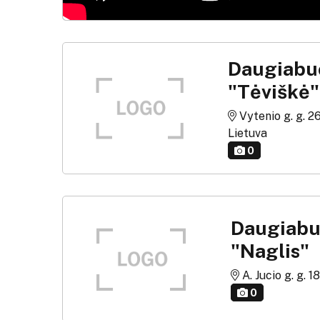
Daugiabuč
"Tėviškė"
Vytenio g. g. 2
Lietuva
0
Daugiabuč
"Naglis"
A. Jucio g. g. 1
0