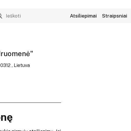
Atsiliepimai
Straipsniai
ndruomenė"
10312 , Lietuva
onę