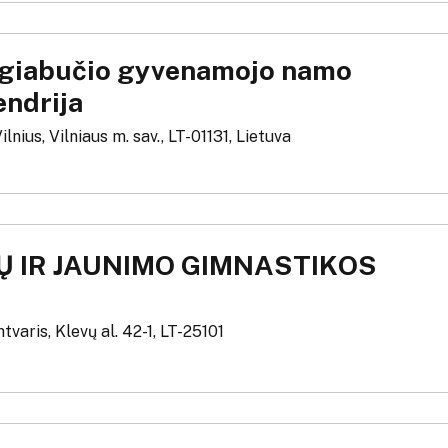
ugiabučio gyvenamojo namo
endrija
Vilnius, Vilniaus m. sav., LT-01131, Lietuva
KŲ IR JAUNIMO GIMNASTIKOS
ntvaris, Klevų al. 42-1, LT-25101