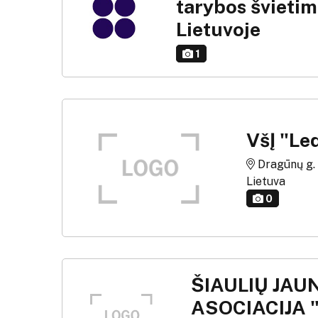
tarybos švietim
Lietuvoje
1
VšĮ "Le
Dragūnų g. g
Lietuva
0
ŠIAULIŲ JAU
ASOCIACIJA 