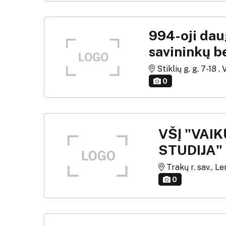
994-oji da
savininkų b
Stiklių g. g. 7-18 , 
0
VŠĮ "VAI
STUDIJA"
Trakų r. sav., Le
0