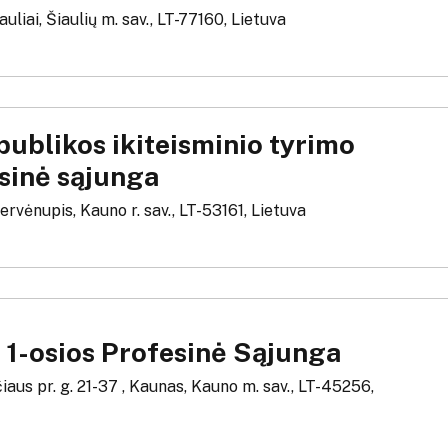
auliai, Šiaulių m. sav., LT-77160, Lietuva
publikos ikiteisminio tyrimo
esinė sąjunga
Gervėnupis, Kauno r. sav., LT-53161, Lietuva
1-osios Profesinė Sąjunga
iaus pr. g. 21-37 , Kaunas, Kauno m. sav., LT-45256,