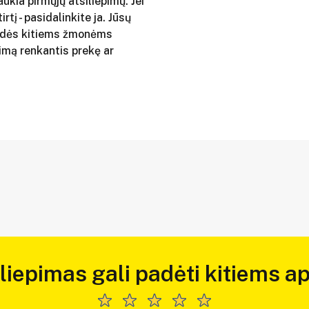
aukia pirmųjų atsiliepimų. Jei
irtį - pasidalinkite ja. Jūsų
adės kitiems žmonėms
imą renkantis prekę ar
iliepimas gali padėti kitiems ap