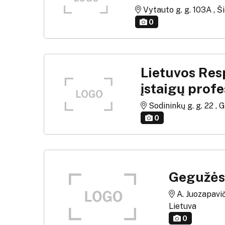
Vytauto g. g. 103A , Ši
0
Lietuvos Res
įstaigų prof
Sodininkų g. g. 22 , 
0
Gegužės 
A. Juozapavič
Lietuva
0