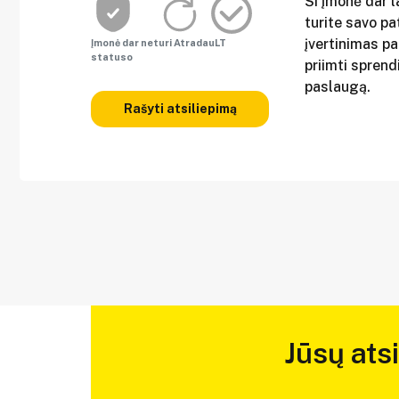
Ši įmonė dar l
turite savo pat
įvertinimas p
Įmonė dar neturi AtradauLT
statuso
priimti sprend
paslaugą.
Rašyti atsiliepimą
Jūsų ats