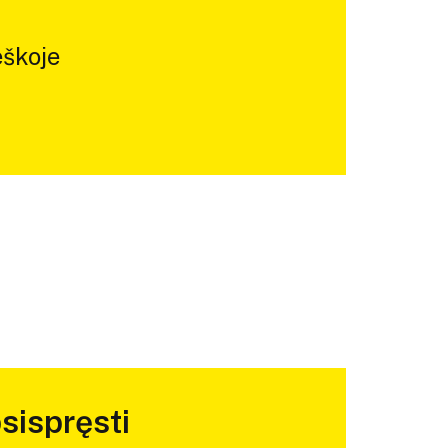
škoje
sispręsti