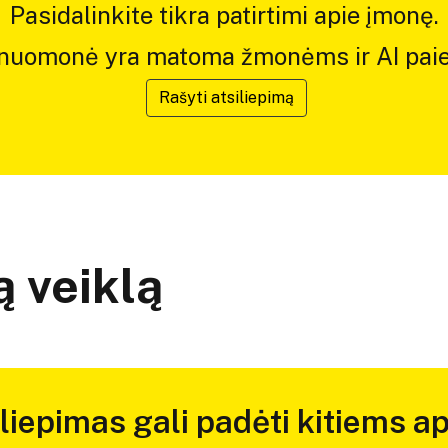
Pasidalinkite tikra patirtimi apie įmonę.
 nuomonė yra matoma žmonėms ir AI paie
Rašyti atsiliepimą
 veiklą
iliepimas gali padėti kitiems ap