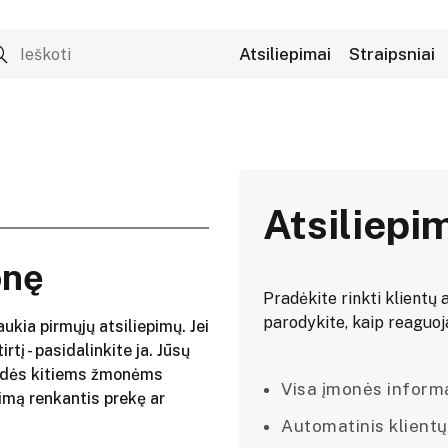
Atsiliepimai
Straipsniai
Atsiliepi
onę
Pradėkite rinkti klientų a
parodykite, kaip reaguojat
aukia pirmųjų atsiliepimų. Jei
irtį - pasidalinkite ja. Jūsų
adės kitiems žmonėms
Visa įmonės informac
imą renkantis prekę ar
Automatinis klientų