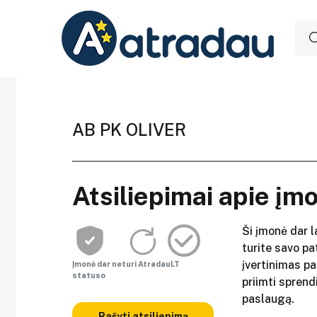
AB PK OLIVER
Atsiliepimai apie įm
Ši įmonė dar l
turite savo pat
įvertinimas p
Įmonė dar neturi AtradauLT
statuso
priimti sprend
paslaugą.
Rašyti atsiliepimą