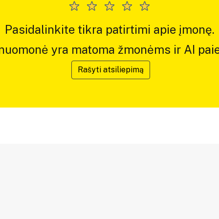
Pasidalinkite tikra patirtimi apie įmonę.
 nuomonė yra matoma žmonėms ir AI paie
Rašyti atsiliepimą