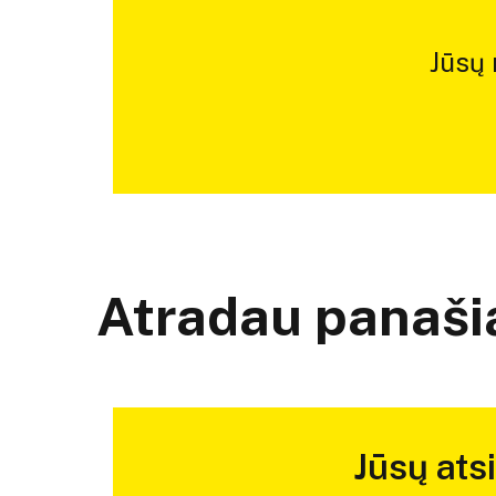
Jūsų
Atradau panašią
Jūsų ats