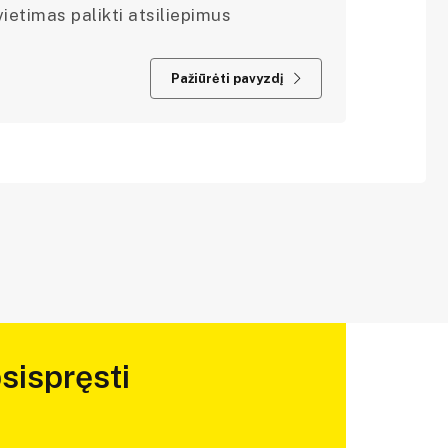
ietimas palikti atsiliepimus
Pažiūrėti pavyzdį
sispręsti