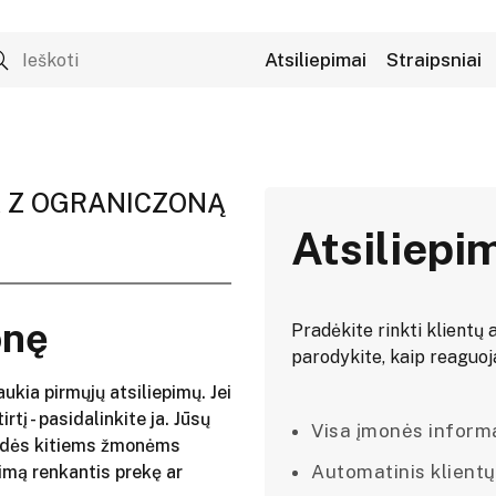
Atsiliepimai
Straipsniai
 Z OGRANICZONĄ
Atsiliepi
onę
Pradėkite rinkti klientų a
parodykite, kaip reaguojat
aukia pirmųjų atsiliepimų. Jei
irtį - pasidalinkite ja. Jūsų
Visa įmonės informac
adės kitiems žmonėms
Automatinis klientų
imą renkantis prekę ar