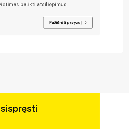
ietimas palikti atsiliepimus
Pažiūrėti pavyzdį
sispręsti