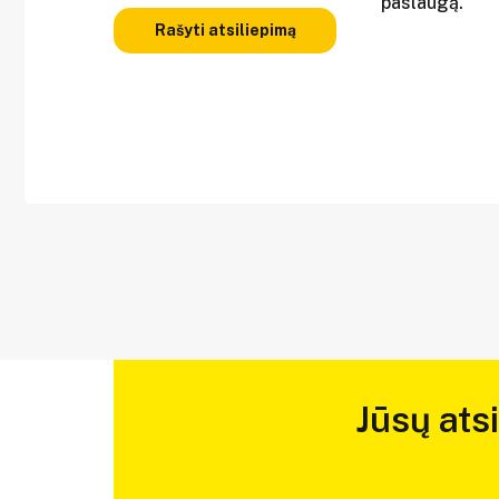
paslaugą.
Rašyti atsiliepimą
Jūsų ats