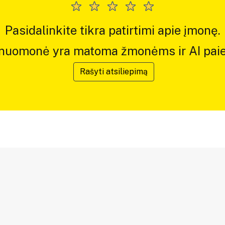
Pasidalinkite tikra patirtimi apie įmonę.
 nuomonė yra matoma žmonėms ir AI paie
Rašyti atsiliepimą