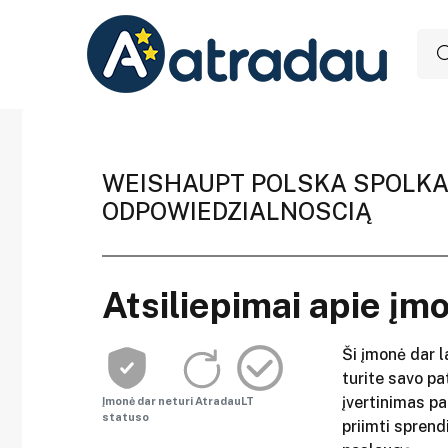
WEISHAUPT POLSKA SPOLKA
ODPOWIEDZIALNOSCIĄ
Atsiliepimai apie įm
Ši įmonė dar l
turite savo pat
įvertinimas p
Įmonė dar neturi AtradauLT
statuso
priimti sprend