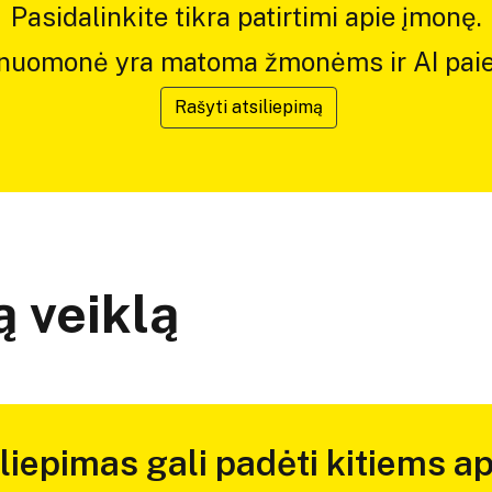
Pasidalinkite tikra patirtimi apie įmonę.
 nuomonė yra matoma žmonėms ir AI paie
Rašyti atsiliepimą
 veiklą
iliepimas gali padėti kitiems ap