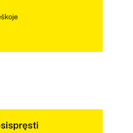
škoje
sispręsti