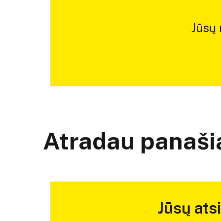
Jūsų
Atradau panašią
Jūsų ats