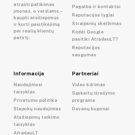
atrasti patikimas
Pagalba ir kontaktai
įmones, o verslams –
Reputacijos lygiai
kaupti atsiliepimus
Straipsnių skelbimas
ir kurti pasitikėjimą
per realią klientų
Kodėl Google
patirtį.
pasitiki AtradauLT?
Reputacijos
saugumas
Informacija
Partneriai
Naudojimosi
Video kūrimas
taisyklės
Sąskaitų išrašymo
Privatumo politika
programa
Slapukų naudojimas
Dovanų kuponai
Atsiliepimų teikimo
taisyklės
AtradauLT