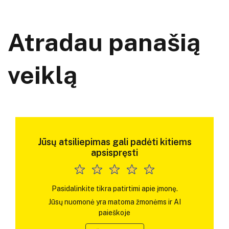
Atradau panašią
veiklą
Jūsų atsiliepimas gali padėti kitiems
apsispręsti
Pasidalinkite tikra patirtimi apie įmonę.
Jūsų nuomonė yra matoma žmonėms ir AI
paieškoje