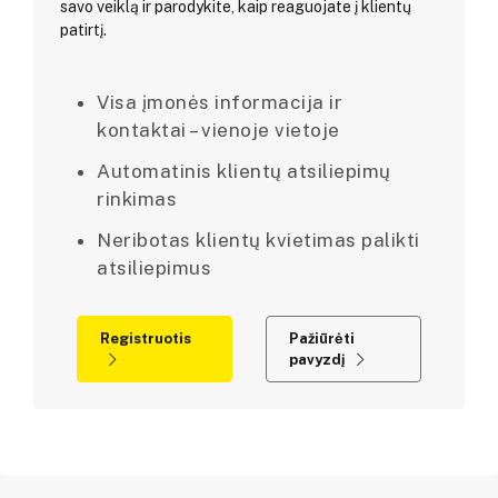
savo veiklą ir parodykite, kaip reaguojate į klientų
patirtį.
Visa įmonės informacija ir
kontaktai – vienoje vietoje
Automatinis klientų atsiliepimų
rinkimas
Neribotas klientų kvietimas palikti
atsiliepimus
Registruotis
Pažiūrėti
pavyzdį