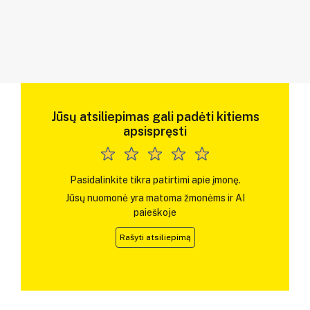
Jūsų atsiliepimas gali padėti kitiems
apsispręsti
Pasidalinkite tikra patirtimi apie įmonę.
Jūsų nuomonė yra matoma žmonėms ir AI
paieškoje
Rašyti atsiliepimą