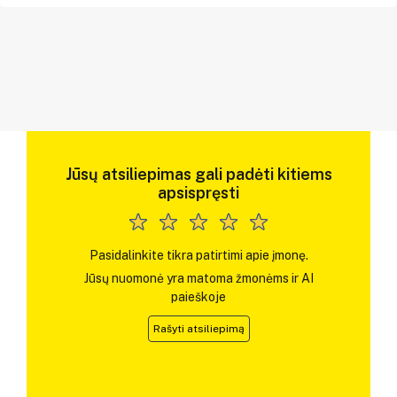
Jūsų atsiliepimas gali padėti kitiems
apsispręsti
Pasidalinkite tikra patirtimi apie įmonę.
Jūsų nuomonė yra matoma žmonėms ir AI
paieškoje
Rašyti atsiliepimą