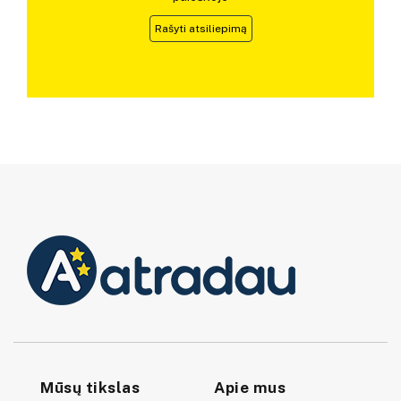
Rašyti atsiliepimą
Mūsų tikslas
Apie mus