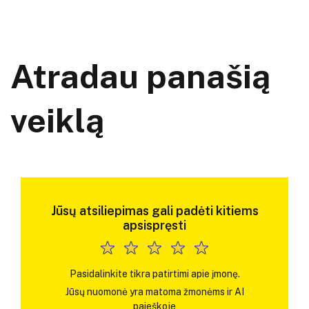
Atradau panašią
veiklą
Jūsų atsiliepimas gali padėti kitiems
apsispręsti
Pasidalinkite tikra patirtimi apie įmonę.
Jūsų nuomonė yra matoma žmonėms ir AI
paieškoje