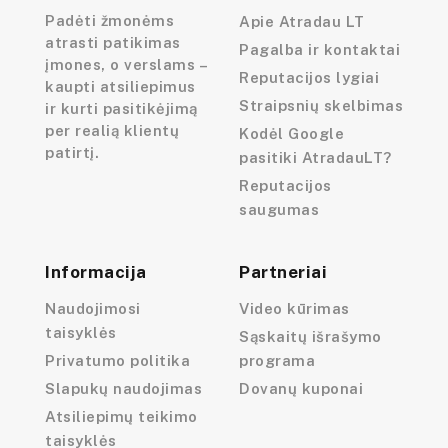
Padėti žmonėms
Apie Atradau LT
atrasti patikimas
Pagalba ir kontaktai
įmones, o verslams –
Reputacijos lygiai
kaupti atsiliepimus
Straipsnių skelbimas
ir kurti pasitikėjimą
per realią klientų
Kodėl Google
patirtį.
pasitiki AtradauLT?
Reputacijos
saugumas
Informacija
Partneriai
Naudojimosi
Video kūrimas
taisyklės
Sąskaitų išrašymo
Privatumo politika
programa
Slapukų naudojimas
Dovanų kuponai
Atsiliepimų teikimo
taisyklės