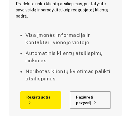
Pradėkite rinkti klientų atsiliepimus, pristatykite
savo veiklą ir parodykite, kaip reaguojate į klientų
patirtį.
Visa įmonės informacija ir
kontaktai – vienoje vietoje
Automatinis klientų atsiliepimų
rinkimas
Neribotas klientų kvietimas palikti
atsiliepimus
Registruotis
Pažiūrėti
pavyzdį