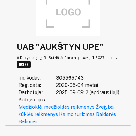
UAB "AUKŠTYN UPE"
Dubysos g. g. 5 , Butkiškė, Raseinių r. sav., LT-60271, Lietuva
0
Įm. kodas:
305565743
Reg. data:
2020-06-04 metai
Darbotojai:
2025-09-09: 2 (apdraustieji)
Kategorijos:
Medžioklė, medžioklės reikmenys
Žvejyba,
žūklės reikmenys
Kaimo turizmas
Baidarės
Balionai