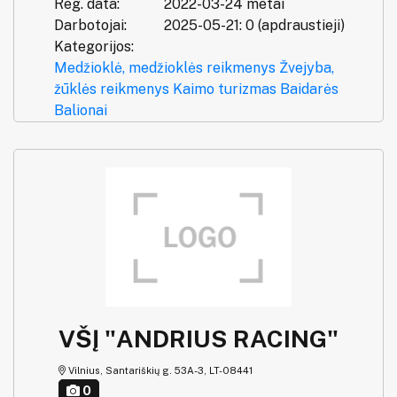
Reg. data:
2022-03-24 metai
Darbotojai:
2025-05-21: 0 (apdraustieji)
Kategorijos:
Medžioklė, medžioklės reikmenys
Žvejyba,
žūklės reikmenys
Kaimo turizmas
Baidarės
Balionai
VŠĮ "ANDRIUS RACING"
Vilnius, Santariškių g. 53A-3, LT-08441
0