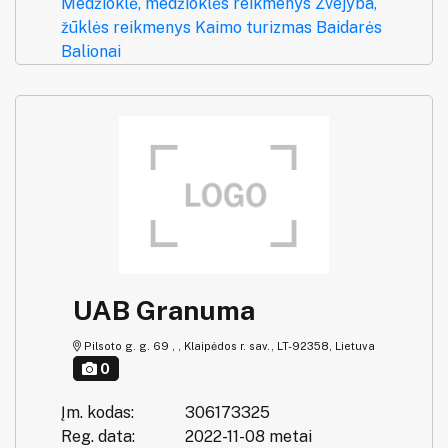
Medžioklė, medžioklės reikmenys
Žvejyba,
žūklės reikmenys
Kaimo turizmas
Baidarės
Balionai
UAB Granuma
Pilsoto g. g. 69 , , Klaipėdos r. sav., LT-92358, Lietuva
0
Įm. kodas:
306173325
Reg. data:
2022-11-08 metai