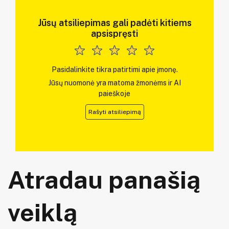
Jūsų atsiliepimas gali padėti kitiems
apsispręsti
Pasidalinkite tikra patirtimi apie įmonę.
Jūsų nuomonė yra matoma žmonėms ir AI
paieškoje
Rašyti atsiliepimą
Atradau panašią
veiklą