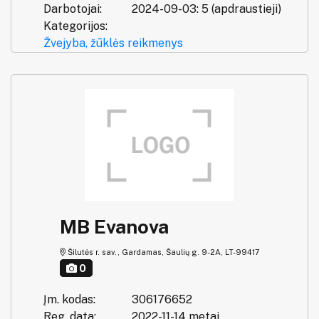
Darbotojai:
2024-09-03: 5 (apdraustieji)
Kategorijos:
Žvejyba, žūklės reikmenys
MB Evanova
Šilutės r. sav., Gardamas, Šaulių g. 9-2A, LT-99417
0
Įm. kodas:
306176652
Reg. data:
2022-11-14 metai