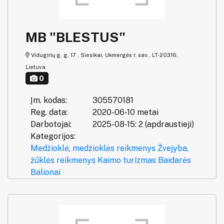
MB "BLESTUS"
Vidugirių g. g. 17 , Siesikai, Ukmergės r. sav., LT-20316,
Lietuva
0
Įm. kodas:
305570181
Reg. data:
2020-06-10 metai
Darbotojai:
2025-08-15: 2 (apdraustieji)
Kategorijos:
Medžioklė, medžioklės reikmenys
Žvejyba,
žūklės reikmenys
Kaimo turizmas
Baidarės
Balionai