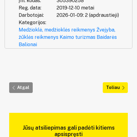
Įm. kodas:
305390258
Reg. data:
2019-12-10 metai
Darbotojai:
2026-01-09: 2 (apdraustieji)
Kategorijos:
Medžioklė, medžioklės reikmenys
Žvejyba,
žūklės reikmenys
Kaimo turizmas
Baidarės
Balionai
Atgal
Toliau
Jūsų atsiliepimas gali padėti kitiems
apsispręsti