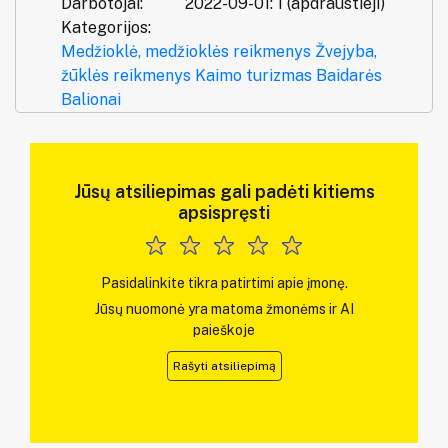
Darbotojai:
2022-09-01: 1 (apdraustieji)
Kategorijos:
Medžioklė, medžioklės reikmenys
Žvejyba,
žūklės reikmenys
Kaimo turizmas
Baidarės
Balionai
Jūsų atsiliepimas gali padėti kitiems
apsispręsti
Pasidalinkite tikra patirtimi apie įmonę.
Jūsų nuomonė yra matoma žmonėms ir AI
paieškoje
Rašyti atsiliepimą