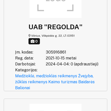
UAB "REGOLDA"
Vilnius, Vilkpėdės g. 22, LT-03151
0
Įm. kodas:
305916861
Reg. data:
2021-10-15 metai
Darbotojai:
2024-04-04: 0 (apdraustieji)
Kategorijos:
Medžioklė, medžioklės reikmenys
Žvejyba,
žūklės reikmenys
Kaimo turizmas
Baidarės
Balionai