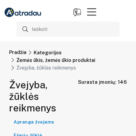
Pradžia
Kategorijos
Žemės ūkis, žemės ūkio produktai
Žvejyba, žūklės reikmenys
Žvejyba,
Surasta įmonių: 146
žūklės
reikmenys
Apranga žvejams
Ešerių žūklė