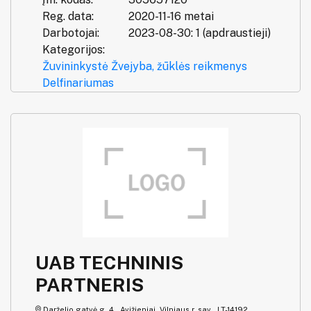
Reg. data:
2020-11-16 metai
Darbotojai:
2023-08-30: 1 (apdraustieji)
Kategorijos:
Žuvininkystė
Žvejyba, žūklės reikmenys
Delfinariumas
UAB TECHNINIS
PARTNERIS
Darželio gatvė g. 4 , Avižieniai, Vilniaus r. sav., LT-14192,