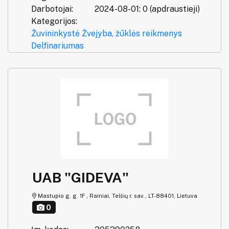
Darbotojai:
2024-08-01: 0 (apdraustieji)
Kategorijos:
Žuvininkystė
Žvejyba, žūklės reikmenys
Delfinariumas
UAB "GIDEVA"
Mastupio g. g. 1F , Rainiai, Telšių r. sav., LT-88401, Lietuva
0