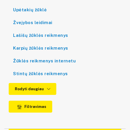
Upėtakių žūklė
Žvejybos leidimai
Lašišų žūklės reikmenys
Karpių žūklės reikmenys
Žūklės reikmenys internetu
Stintų žūklės reikmenys
Rodyti daugiau
Filtravimas