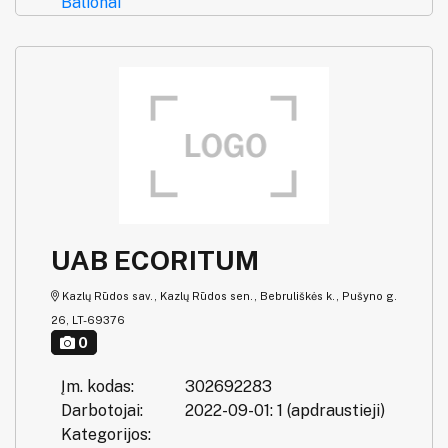
Balionai
UAB ECORITUM
Kazlų Rūdos sav., Kazlų Rūdos sen., Bebruliškės k., Pušyno g.
26, LT-69376
0
Įm. kodas:
302692283
Darbotojai:
2022-09-01: 1 (apdraustieji)
Kategorijos: