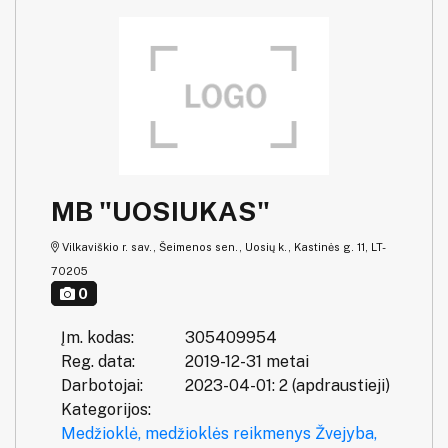
MB "UOSIUKAS"
Vilkaviškio r. sav., Šeimenos sen., Uosių k., Kastinės g. 11, LT-
70205
0
Įm. kodas:
305409954
Reg. data:
2019-12-31 metai
Darbotojai:
2023-04-01: 2 (apdraustieji)
Kategorijos:
Medžioklė, medžioklės reikmenys
Žvejyba,