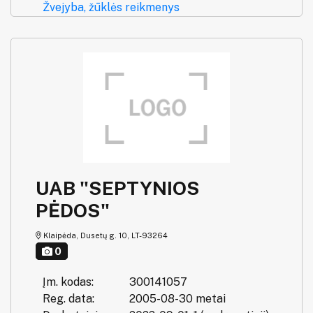
Žvejyba, žūklės reikmenys
UAB "SEPTYNIOS
PĖDOS"
Klaipėda, Dusetų g. 10, LT-93264
0
Įm. kodas:
300141057
Reg. data:
2005-08-30 metai