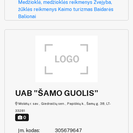
Medžioklė, medžioklės reikmenys
Žvejyba,
žūklės reikmenys
Kaimo turizmas
Baidarės
Balionai
UAB "ŠAMO GUOLIS"
Molėtų r. sav., Giedraičių sen., Papiškių k., Šamų g. 38, LT-
33281
0
Įm. kodas:
305679647