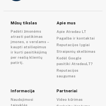
Mūsų tikslas
Apie mus
Padėti žmonėms
Apie Atradau LT
atrasti patikimas
Pagalba ir kontaktai
įmones, o verslams –
Reputacijos lygiai
kaupti atsiliepimus
Straipsnių skelbimas
ir kurti pasitikėjimą
per realią klientų
Kodėl Google
patirtį.
pasitiki AtradauLT?
Reputacijos
saugumas
Informacija
Partneriai
Naudojimosi
Video kūrimas
taisyklės