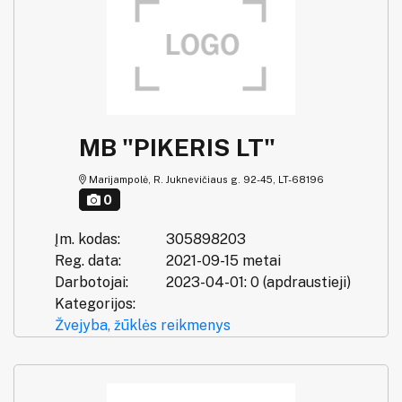
MB "PIKERIS LT"
Marijampolė, R. Juknevičiaus g. 92-45, LT-68196
0
Įm. kodas:
305898203
Reg. data:
2021-09-15 metai
Darbotojai:
2023-04-01: 0 (apdraustieji)
Kategorijos:
Žvejyba, žūklės reikmenys