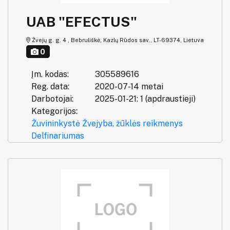
UAB "EFECTUS"
Žvejų g. g. 4 , Bebruliškė, Kazlų Rūdos sav., LT-69374, Lietuva
0
Įm. kodas:
305589616
Reg. data:
2020-07-14 metai
Darbotojai:
2025-01-21: 1 (apdraustieji)
Kategorijos:
Žuvininkystė
Žvejyba, žūklės reikmenys
Delfinariumas