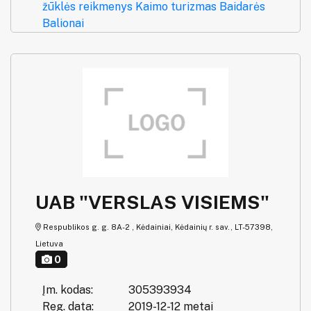
žūklės reikmenys
Kaimo turizmas
Baidarės
Balionai
UAB "VERSLAS VISIEMS"
Respublikos g. g. 8A-2 , Kėdainiai, Kėdainių r. sav., LT-57398,
Lietuva
0
Įm. kodas:
305393934
Reg. data:
2019-12-12 metai