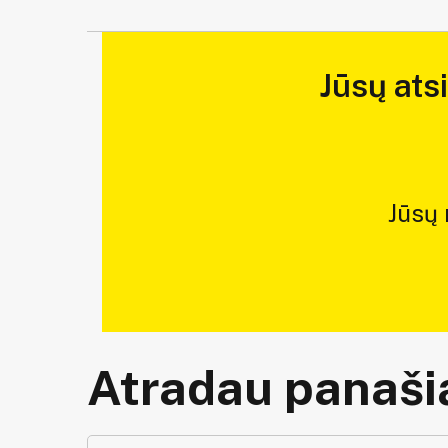
Jūsų ats
Jūsų
Atradau panašią