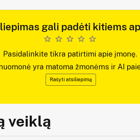
iliepimas gali padėti kitiems ap
Pasidalinkite tikra patirtimi apie įmonę.
 nuomonė yra matoma žmonėms ir AI paie
Rašyti atsiliepimą
 veiklą