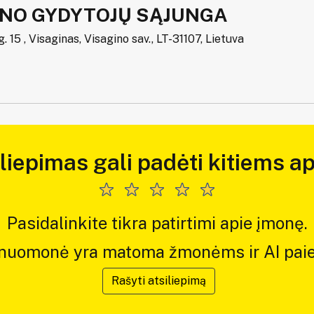
INO GYDYTOJŲ SĄJUNGA
g. 15 , Visaginas, Visagino sav., LT-31107, Lietuva
iliepimas gali padėti kitiems ap
Pasidalinkite tikra patirtimi apie įmonę.
 nuomonė yra matoma žmonėms ir AI paie
Rašyti atsiliepimą