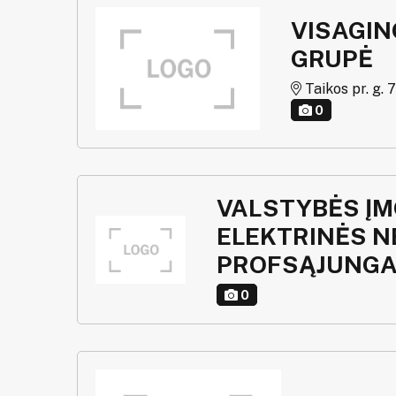
VISAGIN
GRUPĖ
Taikos pr. g. 7
0
VALSTYBĖS ĮM
ELEKTRINĖS 
PROFSĄJUNG
0