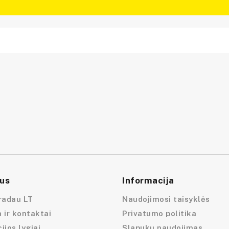
us
Informacija
radau LT
Naudojimosi taisyklės
 ir kontaktai
Privatumo politika
ijos lygiai
Slapukų naudojimas