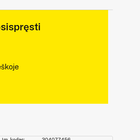
sispręsti
škoje
Įm. kodas:
304077456